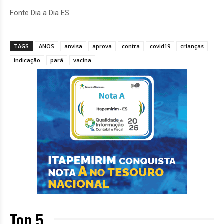
Fonte Dia a Dia ES
TAGS
ANOS
anvisa
aprova
contra
covid19
crianças
indicação
pará
vacina
Top 5