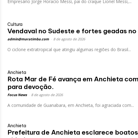
Empresário Jorge Horacio Messi, pai do craque Lionel Messi,...
Cultura
Vendaval no Sudeste e fortes geadas no
admin@maratimba.com
-
8 de agosto de 2026
O ciclone extratropical que atingiu algumas regiões do Brasil...
Anchieta
Rota Mar de Fé avança em Anchieta co
para devoção.
Focus News
-
8 de agosto de 2026
A comunidade de Guanabara, em Anchieta, foi agraciada com...
Anchieta
Prefeitura de Anchieta esclarece boato