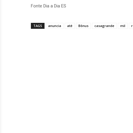
Fonte Dia a Dia ES
TAGS
anuncia
até
Bônus
casagrande
mil