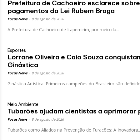
Prefeitura de Cachoeiro esclarece sobre 
pagamentos da Lei Rubem Braga
Focus News
-
8 de agosto de 2026
A Prefeitura de Cachoeiro de Itapemirim, por meio da...
Esportes
Lorrane Oliveira e Caio Souza conquistam
Ginástica
Focus News
-
8 de agosto de 2026
Ginástica Artística: Primeiros campeões do Brasileiro são definido
Meio Ambiente
Tubarões ajudam cientistas a aprimorar 
Focus News
-
8 de agosto de 2026
Tubarões como Aliados na Prevenção de Furacões: A Inovadora..