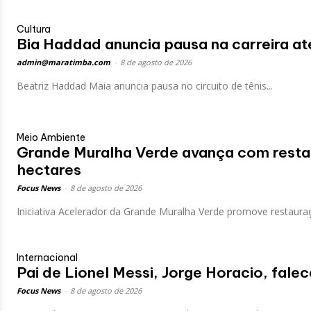
Cultura
Bia Haddad anuncia pausa na carreira at
admin@maratimba.com
-
8 de agosto de 2026
Beatriz Haddad Maia anuncia pausa no circuito de tênis...
Meio Ambiente
Grande Muralha Verde avança com resta
hectares
Focus News
-
8 de agosto de 2026
Iniciativa Acelerador da Grande Muralha Verde promove restauraç
Internacional
Pai de Lionel Messi, Jorge Horacio, fale
Focus News
-
8 de agosto de 2026