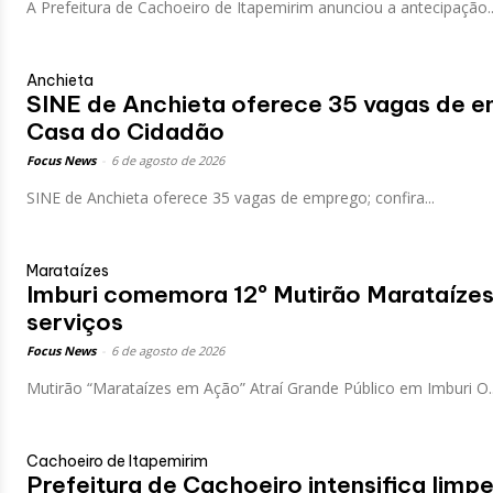
A Prefeitura de Cachoeiro de Itapemirim anunciou a antecipação..
Anchieta
SINE de Anchieta oferece 35 vagas de e
Casa do Cidadão
Focus News
-
6 de agosto de 2026
SINE de Anchieta oferece 35 vagas de emprego; confira...
Marataízes
Imburi comemora 12º Mutirão Marataíze
serviços
Focus News
-
6 de agosto de 2026
Mutirão “Marataízes em Ação” Atraí Grande Público em Imburi O..
Cachoeiro de Itapemirim
Prefeitura de Cachoeiro intensifica limp