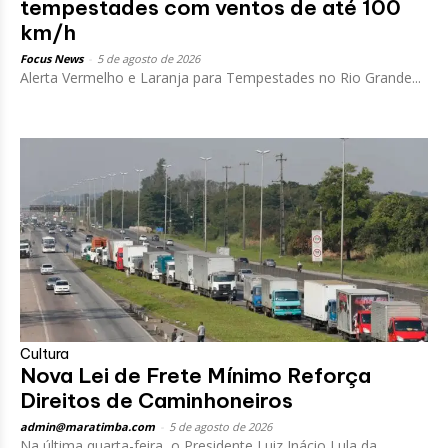
tempestades com ventos de até 100
km/h
Focus News
-
5 de agosto de 2026
Alerta Vermelho e Laranja para Tempestades no Rio Grande...
Cultura
Nova Lei de Frete Mínimo Reforça
Direitos de Caminhoneiros
admin@maratimba.com
-
5 de agosto de 2026
Na última quarta-feira, o Presidente Luiz Inácio Lula da...