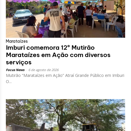
Marataízes
Imburi comemora 12º Mutirão
Marataízes em Ação com diversos
serviços
Focus News
-
6 de agosto de 2026
Mutirão “Marataízes em Ação” Atraí Grande Público em Imburi
O...