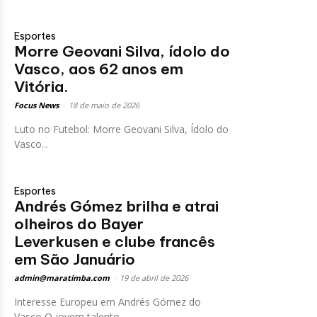
Esportes
Morre Geovani Silva, ídolo do
Vasco, aos 62 anos em
Vitória.
Focus News
-
18 de maio de 2026
Luto no Futebol: Morre Geovani Silva, Ídolo do
Vasco...
Esportes
Andrés Gómez brilha e atrai
olheiros do Bayer
Leverkusen e clube francês
em São Januário
admin@maratimba.com
-
19 de abril de 2026
Interesse Europeu em Andrés Gómez do
Vasco O jovem talento...