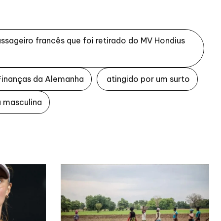
assageiro francês que foi retirado do MV Hondius
 Finanças da Alemanha
atingido por um surto
a masculina