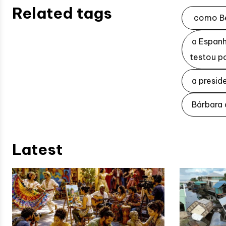
Related tags
como Bea
a Espanha
testou po
a presid
Bárbara d
Latest