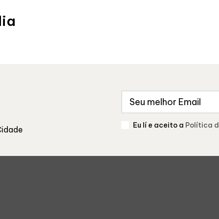
dia
Eu lí e aceito a
Política 
Cidade