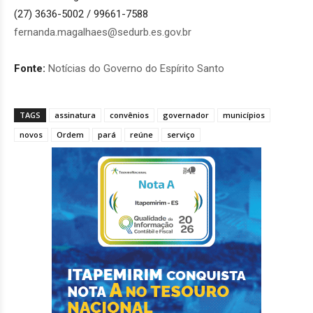
(27) 3636-5002 / 99661-7588
fernanda.magalhaes@sedurb.es.gov.br
Fonte:
Notícias do Governo do Espírito Santo
TAGS
assinatura
convênios
governador
municípios
novos
Ordem
pará
reúne
serviço