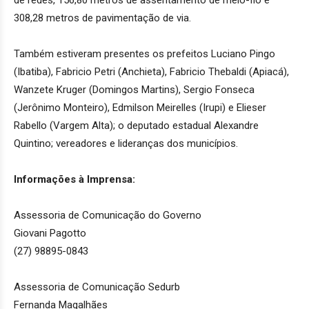
de redes, 156,80 metros de assentamento de meio-fio e
308,28 metros de pavimentação de via.
Também estiveram presentes os prefeitos Luciano Pingo
(Ibatiba), Fabricio Petri (Anchieta), Fabricio Thebaldi (Apiacá),
Wanzete Kruger (Domingos Martins), Sergio Fonseca
(Jerônimo Monteiro), Edmilson Meirelles (Irupi) e Elieser
Rabello (Vargem Alta); o deputado estadual Alexandre
Quintino; vereadores e lideranças dos municípios.
Informações à Imprensa:
Assessoria de Comunicação do Governo
Giovani Pagotto
(27) 98895-0843
Assessoria de Comunicação Sedurb
Fernanda Magalhães