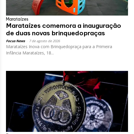
Marataízes
Marataízes comemora a inauguração
de duas novas brinquedopraças
Focus News
-
7 de agosto de 2026
Marataízes Inova com Brinquedopraça para a Primeira
Infância Marataízes, 18...