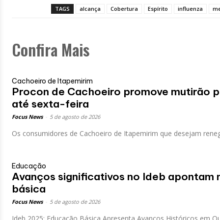
TAGS
alcança
Cobertura
Espírito
influenza
me
Confira Mais
Cachoeiro de Itapemirim
Procon de Cachoeiro promove mutirão p
até sexta-feira
Focus News
-
5 de agosto de 2026
Os consumidores de Cachoeiro de Itapemirim que desejam renego
Educação
Avanços significativos no Ideb apontam
básica
Focus News
-
5 de agosto de 2026
Ideb 2025: Educação Básica Apresenta Avanços Históricos em Qua