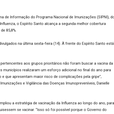
ma de Informação do Programa Nacional de Imunizações (SIPNI), d
 Influenza, o Espírito Santo alcança a segunda melhor cobertura
e de 85,8%.
vulgados na última sexta-feira (14). À frente do Espírito Santo está
ertencentes aos grupos prioritários não foram buscar a vacina da
 os municípios realizaram um esforço adicional no final do ano para
 e que apresentam maior risco de complicações pela gripe”,
munizações e Vigilância das Doenças Imunopreveníveis, Danielle
liou a estratégia de vacinação da Influenza ao longo do ano, par
isessem se vacinar. “Isso só foi possível porque o Governo do