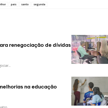
lhor
pais
santo
segunda
ara renegociação de dívidas
ciar...
 melhorias na educação
tro...