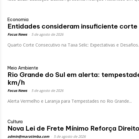
Economia
Entidades consideram insuficiente corte n
Focus News
-
5 de agosto de 2026
Quarto Corte Consecutivo na Taxa Selic: Expectativas e Desafios..
Meio Ambiente
Rio Grande do Sul em alerta: tempestad
km/h
Focus News
-
5 de agosto de 2026
Alerta Vermelho e Laranja para Tempestades no Rio Grande...
Cultura
Nova Lei de Frete Mínimo Reforça Direit
admin@maratimba.com
-
5 de agosto de 2026