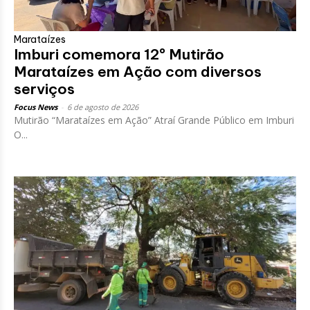
Marataízes
Imburi comemora 12º Mutirão
Marataízes em Ação com diversos
serviços
Focus News
-
6 de agosto de 2026
Mutirão “Marataízes em Ação” Atraí Grande Público em Imburi
O...