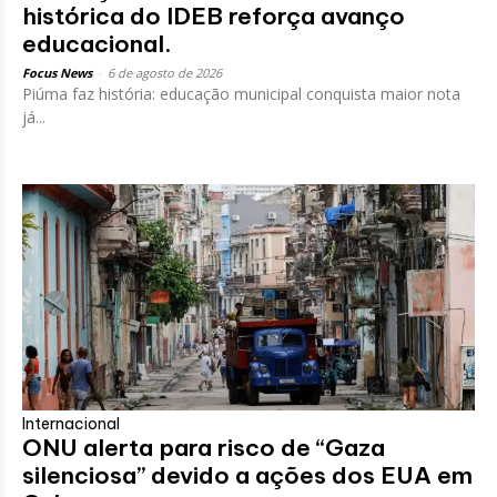
histórica do IDEB reforça avanço
educacional.
Focus News
-
6 de agosto de 2026
Piúma faz história: educação municipal conquista maior nota
já...
Internacional
ONU alerta para risco de “Gaza
silenciosa” devido a ações dos EUA em