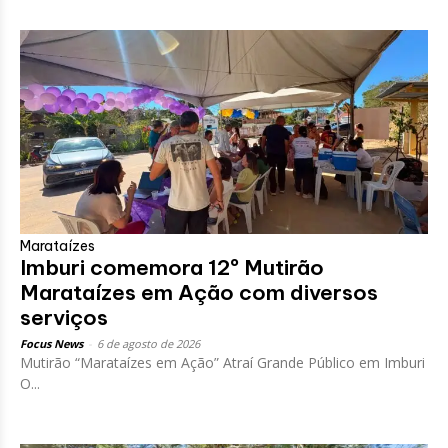
Marataízes
Imburi comemora 12º Mutirão
Marataízes em Ação com diversos
serviços
Focus News
-
6 de agosto de 2026
Mutirão “Marataízes em Ação” Atraí Grande Público em Imburi
O...