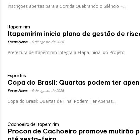
Inscrições abertas para a Corrida Quebrando o Silêncio –...
Itapemirim
Itapemirim inicia plano de gestão de ris
Focus News
-
6 de agosto de 2026
Prefeitura de Itapemirim Integra a Etapa Inicial do Projeto...
Esportes
Copa do Brasil: Quartas podem ter ape
Focus News
-
6 de agosto de 2026
Copa do Brasil: Quartas de Final Podem Ter Apenas...
Cachoeiro de Itapemirim
Procon de Cachoeiro promove mutirão p
até sexta-feira