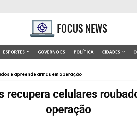
FOCUS NEWS
ESPORTES
GOVERNO ES
POLÍTICA
CIDADES
C
oubados e apreende armas em operação
ros recupera celulares roub
operação