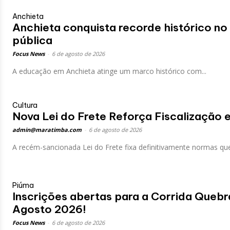
Anchieta
Anchieta conquista recorde histórico n
pública
Focus News
-
6 de agosto de 2026
A educação em Anchieta atinge um marco histórico com...
Cultura
Nova Lei do Frete Reforça Fiscalização 
admin@maratimba.com
-
6 de agosto de 2026
A recém-sancionada Lei do Frete fixa definitivamente normas que.
Piúma
Inscrições abertas para a Corrida Quebr
Agosto 2026!
Focus News
-
6 de agosto de 2026