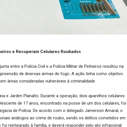
inheiros e Recuperam Celulares Roubados
a entre a Polícia Civil e a Polícia Militar de Pinheiros resultou na
apreensão de diversas armas de fogo. A ação tinha como objetivo
em áreas consideradas vulneráveis à criminalidade.
leia e Jardim Planalto. Durante a operação, dois aparelhos celulares
escente de 17 anos, encontrado na posse de um dos celulares, foi
legacia de Polícia. De acordo com o delegado Jamerson Amaral, o
ionais análogos ao crime de roubo, sendo os delitos cometidos em
i reintegrado à família, e deverá responder pelo ato infracional