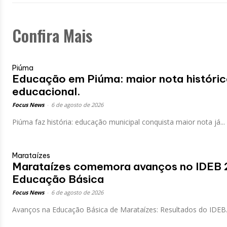
Confira Mais
Piúma
Educação em Piúma: maior nota históric
educacional.
Focus News
-
6 de agosto de 2026
Piúma faz história: educação municipal conquista maior nota já...
Marataízes
Marataízes comemora avanços no IDEB 
Educação Básica
Focus News
-
6 de agosto de 2026
Avanços na Educação Básica de Marataízes: Resultados do IDEB.