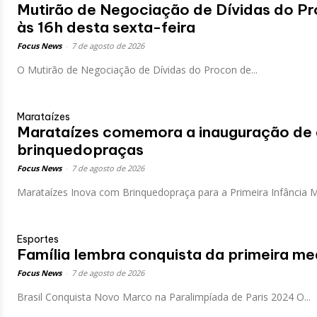
Mutirão de Negociação de Dívidas do P
às 16h desta sexta-feira
Focus News
-
7 de agosto de 2026
O Mutirão de Negociação de Dívidas do Procon de...
Marataízes
Marataízes comemora a inauguração de 
brinquedopraças
Focus News
-
7 de agosto de 2026
Marataízes Inova com Brinquedopraça para a Primeira Infância Ma
Esportes
Família lembra conquista da primeira me
Focus News
-
7 de agosto de 2026
Brasil Conquista Novo Marco na Paralimpíada de Paris 2024 O...