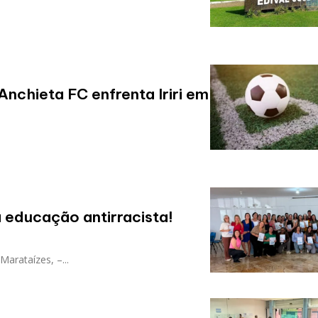
nchieta FC enfrenta Iriri em
educação antirracista!
Marataízes Reafirma Compromisso com a Educação Antirracista Marataízes, –...