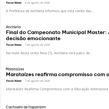
Focus News
-
8 de agosto de 2026
A Prefeitura de Anchieta informou que está ciente das...
Anchieta
Final do Campeonato Municipal Master: A
decisão emocionante
Focus News
-
7 de agosto de 2026
Na noite desta sexta-feira (7), Anchieta será palco de...
Marataízes
Marataízes reafirma compromisso com a 
Focus News
-
7 de agosto de 2026
Cachoeiro de Itapemirim