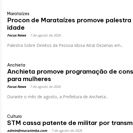
Marataízes
Procon de Marataízes promove palestra s
idade
Focus News
-
7 de agosto de 2026
Palestra Sobre Direitos da Pessoa Idosa Atraí Dezenas em...
Anchieta
Anchieta promove programação de consc
para mulheres
Focus News
-
7 de agosto de 2026
Durante o mês de agosto, a Prefeitura de Anchieta...
Cultura
STM cassa patente de militar por transm
admin@maratimba.com
-
7 de agosto de 2026