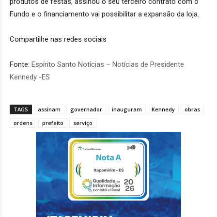
produtos de festas, assinou o seu terceiro contrato com o
Fundo e o financiamento vai possibilitar a expansão da loja.
Compartilhe nas redes sociais
Fonte:
Espírito Santo Notícias – Notícias de Presidente
Kennedy -ES
TAGS
assinam
governador
inauguram
Kennedy
obras
ordens
prefeito
serviço