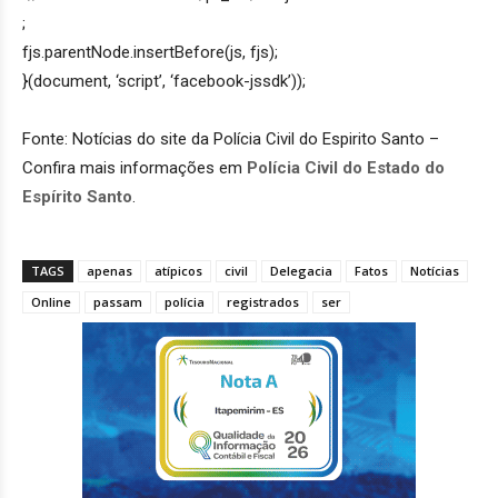
;
fjs.parentNode.insertBefore(js, fjs);
}(document, ‘script’, ‘facebook-jssdk’));
Fonte: Notícias do site da Polícia Civil do Espirito Santo –
Confira mais informações em
Polícia Civil do Estado do
Espírito Santo
.
TAGS
apenas
atípicos
civil
Delegacia
Fatos
Notícias
Online
passam
polícia
registrados
ser