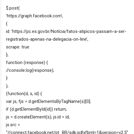
$.post(
‘https://graph.facebook.com’,
{
id: ‘https://pc.es.gov.br/Notícia/fatos-atipicos-passam-a-ser-
registrados-apenas-na-delegacia-on-line’,
scrape: true
},
function (response) {
//console.log(response);
}
);
(function(d, s, id) {
var js, fjs = d.getElementsByTagName(s)[0];
if (d.getElementById(id)) return;
js = d.createElement(s); js.id = id;
js.src =
“//connect.facebook.net/pt_BR/sdk.js#xfbml=1&version=v2.5”