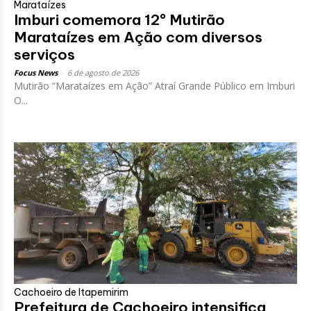
Marataízes
Imburi comemora 12º Mutirão
Marataízes em Ação com diversos
serviços
Focus News
-
6 de agosto de 2026
Mutirão “Marataízes em Ação” Atraí Grande Público em Imburi
O...
Cachoeiro de Itapemirim
Prefeitura de Cachoeiro intensifica