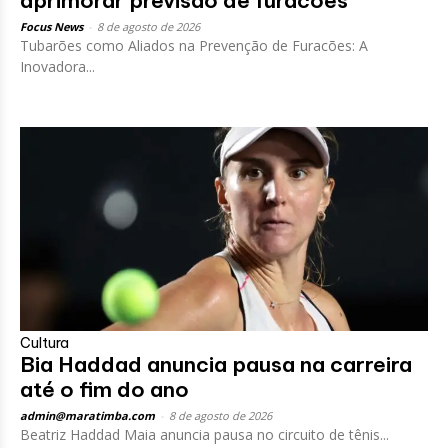
aprimorar previsão de furacões
Focus News
-
8 de agosto de 2026
Tubarões como Aliados na Prevenção de Furacões: A
Inovadora...
Cultura
Bia Haddad anuncia pausa na carreira
até o fim do ano
admin@maratimba.com
-
8 de agosto de 2026
Beatriz Haddad Maia anuncia pausa no circuito de tênis...