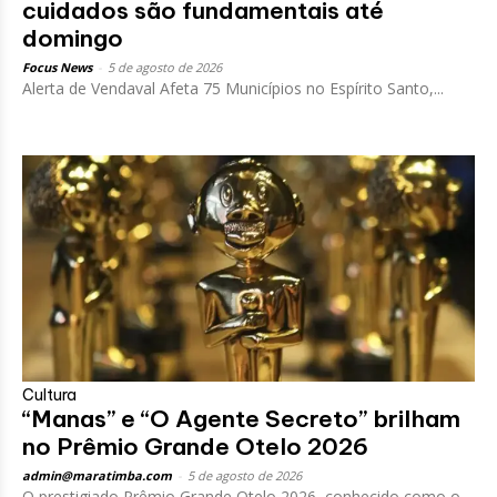
cuidados são fundamentais até
domingo
Focus News
-
5 de agosto de 2026
Alerta de Vendaval Afeta 75 Municípios no Espírito Santo,...
Cultura
“Manas” e “O Agente Secreto” brilham
no Prêmio Grande Otelo 2026
admin@maratimba.com
-
5 de agosto de 2026
O prestigiado Prêmio Grande Otelo 2026, conhecido como o...