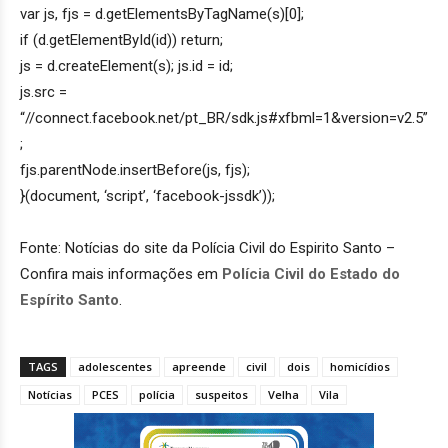
var js, fjs = d.getElementsByTagName(s)[0];
if (d.getElementById(id)) return;
js = d.createElement(s); js.id = id;
js.src =
“//connect.facebook.net/pt_BR/sdk.js#xfbml=1&version=v2.5”
;
fjs.parentNode.insertBefore(js, fjs);
}(document, ‘script’, ‘facebook-jssdk’));
Fonte: Notícias do site da Polícia Civil do Espirito Santo –
Confira mais informações em
Polícia Civil do Estado do
Espírito Santo
.
TAGS
adolescentes
apreende
civil
dois
homicídios
Notícias
PCES
polícia
suspeitos
Velha
Vila