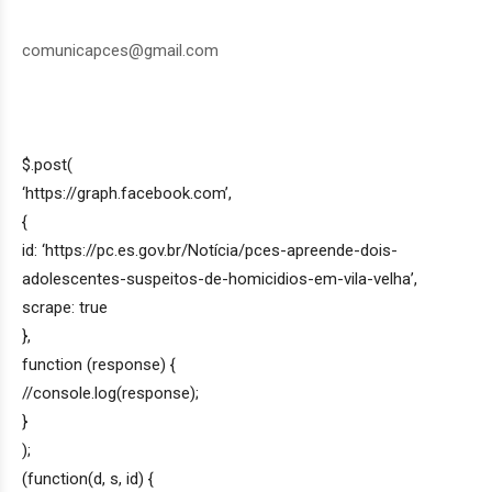
comunicapces@gmail.com
$.post(
‘https://graph.facebook.com’,
{
id: ‘https://pc.es.gov.br/Notícia/pces-apreende-dois-
adolescentes-suspeitos-de-homicidios-em-vila-velha’,
scrape: true
},
function (response) {
//console.log(response);
}
);
(function(d, s, id) {