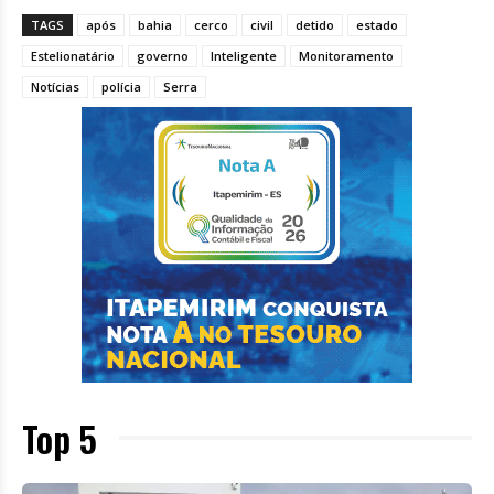
TAGS
após
bahia
cerco
civil
detido
estado
Estelionatário
governo
Inteligente
Monitoramento
Notícias
polícia
Serra
Top 5