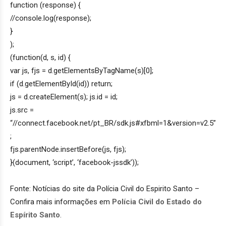
function (response) {
//console.log(response);
}
);
(function(d, s, id) {
var js, fjs = d.getElementsByTagName(s)[0];
if (d.getElementById(id)) return;
js = d.createElement(s); js.id = id;
js.src =
“//connect.facebook.net/pt_BR/sdk.js#xfbml=1&version=v2.5”
;
fjs.parentNode.insertBefore(js, fjs);
}(document, ‘script’, ‘facebook-jssdk’));
Fonte: Notícias do site da Polícia Civil do Espirito Santo –
Confira mais informações em
Polícia Civil do Estado do
Espírito Santo
.