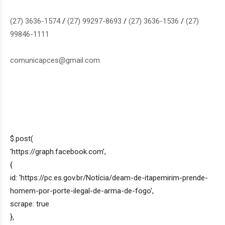
(27) 3636-1574
/
(27) 99297-8693
/
(27) 3636-1536
/
(27)
99846-1111
comunicapces@gmail.com
$.post(
‘https://graph.facebook.com’,
{
id: ‘https://pc.es.gov.br/Notícia/deam-de-itapemirim-prende-
homem-por-porte-ilegal-de-arma-de-fogo’,
scrape: true
},