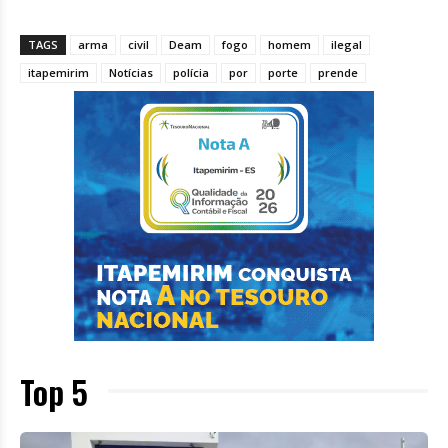
TAGS
arma
civil
Deam
fogo
homem
ilegal
itapemirim
Notícias
polícia
por
porte
prende
Top 5