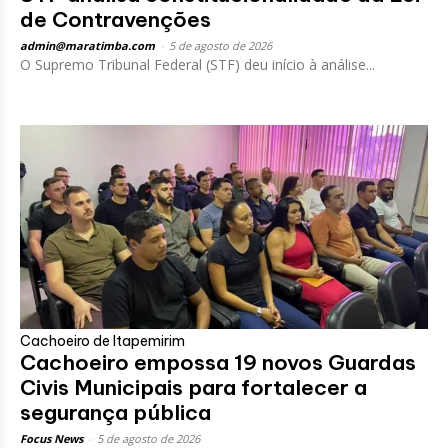
de Contravenções
admin@maratimba.com
-
5 de agosto de 2026
O Supremo Tribunal Federal (STF) deu início à análise...
Cachoeiro de Itapemirim
Cachoeiro empossa 19 novos Guardas
Civis Municipais para fortalecer a
segurança pública
Focus News
-
5 de agosto de 2026