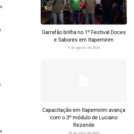
os
e
Garrafão brilha no 1º Festival Doces
e Sabores em Itapemirim
3 de agosto de 2026
.
Capacitação em Itapemirim avança
com o 3º módulo de Luciano
Rezende
a
29 de julho de 2026