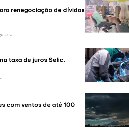
ara renegociação de dívidas
ciar...
a taxa de juros Selic.
.
es com ventos de até 100