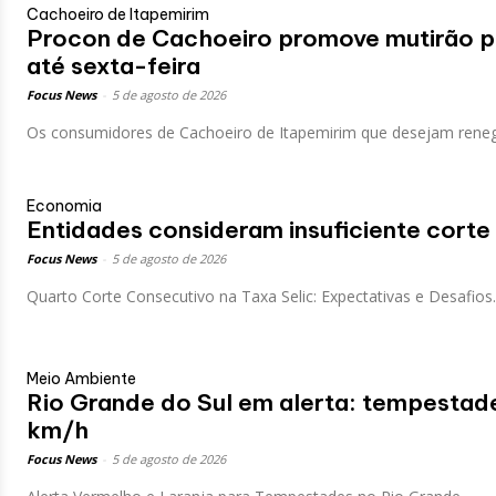
Cachoeiro de Itapemirim
Procon de Cachoeiro promove mutirão p
até sexta-feira
Focus News
-
5 de agosto de 2026
Os consumidores de Cachoeiro de Itapemirim que desejam renego
Economia
Entidades consideram insuficiente corte n
Focus News
-
5 de agosto de 2026
Quarto Corte Consecutivo na Taxa Selic: Expectativas e Desafios..
Meio Ambiente
Rio Grande do Sul em alerta: tempestad
km/h
Focus News
-
5 de agosto de 2026