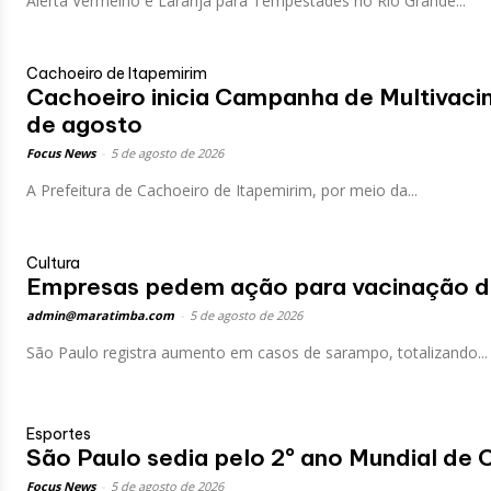
Alerta Vermelho e Laranja para Tempestades no Rio Grande...
Cachoeiro de Itapemirim
Cachoeiro inicia Campanha de Multivaci
de agosto
Focus News
-
5 de agosto de 2026
A Prefeitura de Cachoeiro de Itapemirim, por meio da...
Cultura
Empresas pedem ação para vacinação d
admin@maratimba.com
-
5 de agosto de 2026
São Paulo registra aumento em casos de sarampo, totalizando...
Esportes
São Paulo sedia pelo 2º ano Mundial de 
Focus News
-
5 de agosto de 2026