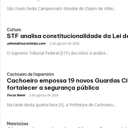
São Paulo Sedia Campeonato Mundial de Clubes de Vôlei...
Cultura
STF analisa constitucionalidade da Lei 
admin@maratimba.com
-
5 de agosto de 2026
O Supremo Tribunal Federal (STF) deu início à análise...
Cachoeiro de Itapemirim
Cachoeiro empossa 19 novos Guardas Civ
fortalecer a segurança pública
Focus News
-
5 de agosto de 2026
Na tarde desta quarta-feira (5), a Prefeitura de Cachoeiro...
Marataízes