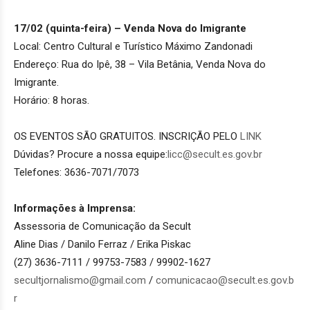
17/02 (quinta-feira) – Venda Nova do Imigrante
Local: Centro Cultural e Turístico Máximo Zandonadi
Endereço: Rua do Ipê, 38 – Vila Betânia, Venda Nova do
Imigrante.
Horário: 8 horas.
OS EVENTOS SÃO GRATUITOS. INSCRIÇÃO PELO
LINK
Dúvidas? Procure a nossa equipe:
licc@secult.es.gov.br
Telefones: 3636-7071/7073
Informações à Imprensa:
Assessoria de Comunicação da Secult
Aline Dias / Danilo Ferraz / Erika Piskac
(27) 3636-7111 / 99753-7583 / 99902-1627
secultjornalismo@gmail.com
/
comunicacao@secult.es.gov.b
r