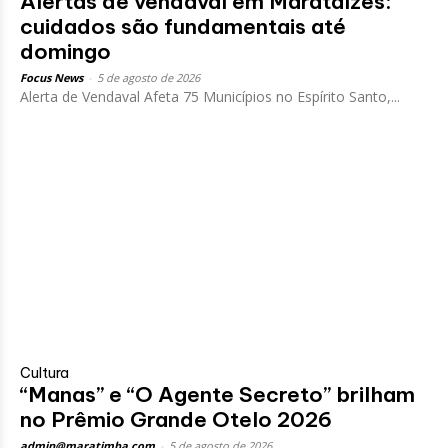
Alertas de vendaval em Marataízes:
cuidados são fundamentais até
domingo
Focus News
-
5 de agosto de 2026
Alerta de Vendaval Afeta 75 Municípios no Espírito Santo,...
Cultura
“Manas” e “O Agente Secreto” brilham
no Prêmio Grande Otelo 2026
admin@maratimba.com
-
5 de agosto de 2026